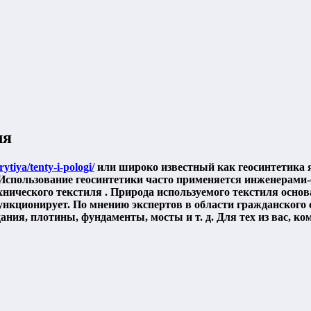
ля
tiya/tenty-i-pologi/
или широко известный как геосинтетика 
. Использование геосинтетики часто применяется инженерами
нического текстиля . Природа используемого текстиля основ
ункционирует. По мнению экспертов в области гражданского 
дания, плотины, фундаменты, мосты и т. д. Для тех из вас,