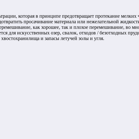
рации, которая в принципе предотвращает протекание мелких ча
твратить просачивание материала или нежелательной жидкости в
еремешивание, как хорошее, так и плохое перемешивание, во мно
ся для искусственных озер, свалок, отходов / безотходных пру
 хвостохранилища и запасы летучей золы и угля.