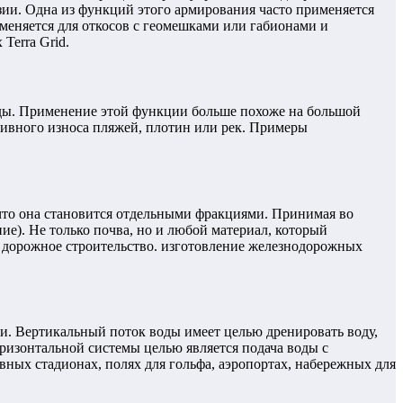
розии. Одна из функций этого армирования часто применяется
меняется для откосов с геомешками или габионами и
Terra Grid.
оды. Применение этой функции больше похоже на большой
зивного износа пляжей, плотин или рек. Примеры
 что она становится отдельными фракциями. Принимая во
ие). Не только почва, но и любой материал, который
и, дорожное строительство. изготовление железнодорожных
и. Вертикальный поток воды имеет целью дренировать воду,
горизонтальной системы целью является подача воды с
ных стадионах, полях для гольфа, аэропортах, набережных для