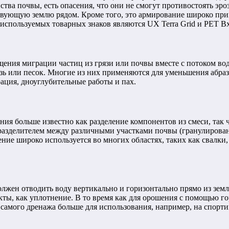
ойства почвы, есть опасения, что они не смогут противостоять э
ствующую землю рядом. Кроме того, это армирование широко при
пользуемых товарных знаков являются UX Terra Grid и PET Bx 
щения миграции частиц из грязи или почвы вместе с потоком в
зь или песок. Многие из них применяются для уменьшения абра
ация, дноуглубительные работы и пах.
ния больше известно как разделение компонентов из смеси, так
 разделителем между различными участками почвы (гранулирован
ение широко используется во многих областях, таких как свалк
лжен отводить воду вертикально и горизонтально прямо из земл
фекты, как уплотнение. В то время как для орошения с помощью 
амого дренажа больше для использования, например, на спортив