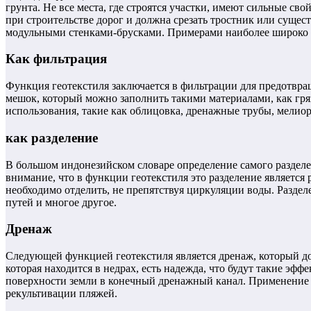
грунта. Не все места, где строятся участки, имеют сильные св
при строительстве дорог и должна срезать тростник или суще
модульными стенками-брусками. Примерами наиболее широко ис
Как фильтрация
Функция геотекстиля заключается в фильтрации для предотвра
мешок, который можно заполнить такими материалами, как гря
использования, такие как облицовка, дренажные трубы, мелиор
как разделение
В большом индонезийском словаре определение самого разделе
внимание, что в функции геотекстиля это разделение является
необходимо отделить, не препятствуя циркуляции воды. Раздел
путей и многое другое.
Дренаж
Следующей функцией геотекстиля является дренаж, который до
которая находится в недрах, есть надежда, что будут такие эф
поверхности земли в конечный дренажный канал. Применение с
рекультивации пляжей.