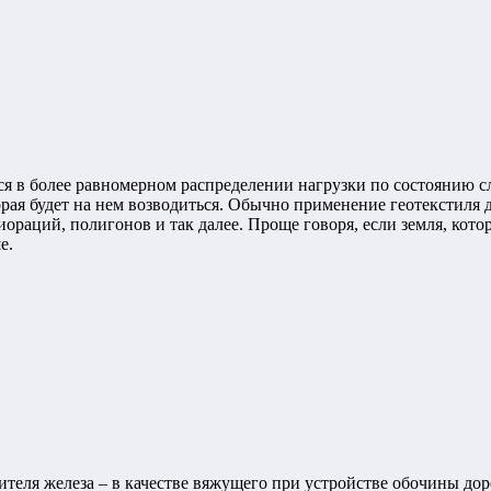
ся в более равномерном распределении нагрузки по состоянию с
орая будет на нем возводиться. Обычно применение геотекстиля 
раций, полигонов и так далее. Проще говоря, если земля, кото
е.
ителя железа – в качестве вяжущего при устройстве обочины до