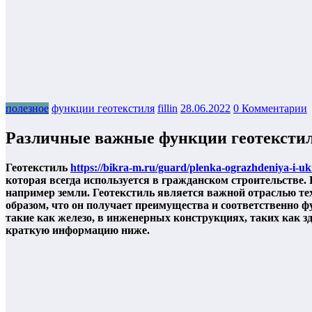
полезное
функции геотекстиля
fillin
28.06.2022
0 Комментарии
Различные важные функции геотексти
Геотекстиль
https://bikra-m.ru/guard/plenka-ograzhdeniya-i-ukry
которая всегда используется в гражданском строительстве
например земли. Геотекстиль является важной отраслью тех
образом, что он получает преимущества и соответственно ф
такие как железо, в инженерных конструкциях, таких как з
краткую информацию ниже.