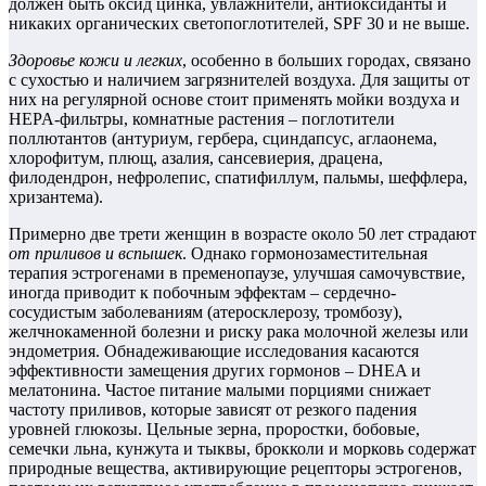
должен быть оксид цинка, увлажнители, антиоксиданты и
никаких органических светопоглотителей, SPF 30 и не выше.
Здоровье кожи и легких
, особенно в больших городах, связано
с сухостью и наличием загрязнителей воздуха. Для защиты от
них на регулярной основе стоит применять мойки воздуха и
HEPA-фильтры, комнатные растения – поглотители
поллютантов (антуриум, гербера, сциндапсус, аглаонема,
хлорофитум, плющ, азалия, сансевиерия, драцена,
филодендрон, нефролепис, спатифиллум, пальмы, шеффлера,
хризантема).
Примерно две трети женщин в возрасте около 50 лет страдают
от приливов и вспышек
. Однако гормонозаместительная
терапия эстрогенами в пременопаузе, улучшая самочувствие,
иногда приводит к побочным эффектам – сердечно-
сосудистым заболеваниям (атеросклерозу, тромбозу),
желчнокаменной болезни и риску рака молочной железы или
эндометрия. Обнадеживающие исследования касаются
эффективности замещения других гормонов – DHEA и
мелатонина. Частое питание малыми порциями снижает
частоту приливов, которые зависят от резкого падения
уровней глюкозы. Цельные зерна, проростки, бобовые,
семечки льна, кунжута и тыквы, брокколи и морковь содержат
природные вещества, активирующие рецепторы эстрогенов,