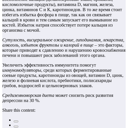
кисломолочные продукты), витамина D, магния, железа,
цинка, витаминов С и К, каротиноидов. В то же время стоит
избегать избытка фосфора в пище, так как он связывает
кальций в крови и тем самым запускает его вымывание из
костей. Избыток натрия способствует потере кальция из
организма с мочой.
Сутулость, висцеральное ожирение, гиподинамия, лекарства,
алкоголь, избыток фруктозы и калорий в пище
– это факторы,
которые приводят к сдавлению и нарушению кровоснабжения
печени и повышают риск заболеваний этого органа.
Увеличить эффективность иммунитета помогут
иммуномодуляторы
, среди которых ферментированные
соевые продукты, каротиноиды из овощей, витамин D, цинк,
железо и фолиевая кислота, пребиотики, полисахариды
грибов, водорослей и цельнозерновых злаков.
Средиземноморская диета
может снизить риск развития
депрессии на 30 %.
Share this content: