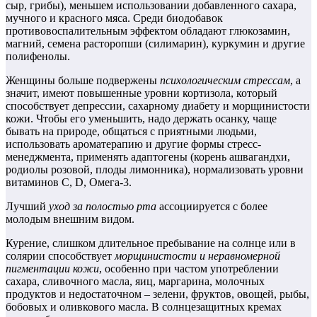
сыр, грибы), меньшем использовании добавленного сахара,
мучного и красного мяса. Среди биодобавок
противовоспалительным эффектом обладают глюкозамин,
магний, семена расторопши (силимарин), куркумин и другие
полифенолы.
Женщины больше подвержены
психологическим стрессам
, а
значит, имеют повышенные уровни кортизола, который
способствует депрессии, сахарному диабету и морщинистости
кожи. Чтобы его уменьшить, надо держать осанку, чаще
бывать на природе, общаться с приятными людьми,
использовать ароматерапию и другие формы стресс-
менеджмента, применять адаптогены (корень ашвагандхи,
родиолы розовой, плоды лимонника), нормализовать уровни
витаминов С, D, Омега‑3.
Лучший
уход за полостью рта
ассоциируется с более
молодым внешним видом.
Курение, слишком длительное пребывание на солнце или в
солярии способствует
морщинистости и неравномерной
пигментации кожи
, особенно при частом употреблении
сахара, сливочного масла, яиц, маргарина, молочных
продуктов и недостаточном – зелени, фруктов, овощей, рыбы,
бобовых и оливкового масла. В солнцезащитных кремах