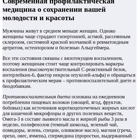
Современная профилактическая
медицина о сохранении вашей
молодости и красоты
Мужчины живут в среднем меньше женщин. Однако
женщины чаще страдают гипертонией, астмой, рассеянным
склерозом, системной красной волчанкой и ревматоидным
артритом, остеопорозом и болезнью Альцгеймера.
Все эти состояния связаны с вялотекущим воспалением,
поэтому женщинам стоит чаще контролировать маркеры
воспаления (высокочувствительный С-реактивный белок,
интерлейкин‑6, фактор некроза опухолей-альфа) и обращаться
к профилактическим мерам – противовоспалительной диете и
биодобавкам.
Противовоспалительная диета
основана на ежедневном
потреблении пищевых волокон (овощей, ягод, фруктов,
бобовых) как источников короткоцепочечных жирных кислот
для кишечной микрофлоры и других полезных веществ,
Омега‑3 в составе льняного масла и жирной рыбы 3 раза в
неделю, полифенолов (темный шоколад, зеленый чай,
помидоры, зелень, специи, оливковое масло), магния (греча,
орехи, овес, ячмень), спермидина (проростки, выдержанный