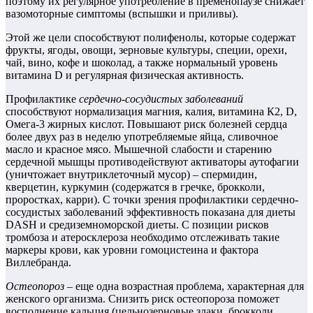
поэтому их регулярное употребление в пременопаузе снижает
вазомоторные симптомы (вспышки и приливы).
Этой же цели способствуют полифенолы, которые содержат
фрукты, ягоды, овощи, зерновые культуры, специи, орехи,
чай, вино, кофе и шоколад, а также нормальный уровень
витамина D и регулярная физическая активность.
Профилактике
сердечно-сосудистых заболеваний
способствуют нормализация магния, калия, витамина К2, D,
Омега‑3 жирных кислот. Повышают риск болезней сердца
более двух раз в неделю употребляемые яйца, сливочное
масло и красное мясо. Мышечной слабости и старению
сердечной мышцы противодействуют активаторы аутофагии
(уничтожает внутриклеточный мусор) – спермидин,
кверцетин, куркумин (содержатся в гречке, брокколи,
проростках, карри). С точки зрения профилактики сердечно-
сосудистых заболеваний эффективность показана для диеты
DASH и средиземноморской диеты. С позиции рисков
тромбоза и атеросклероза необходимо отслеживать такие
маркеры крови, как уровни гомоцистеина и фактора
Виллебранда.
Остеопороз
– еще одна возрастная проблема, характерная для
женского организма. Снизить риск остеопороза поможет
восполнение кальция (цельнозерновые злаки, брокколи,